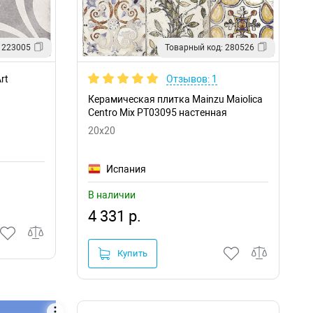
 223005
Товарный код: 280526
rt
Отзывов: 1
Керамическая плитка Mainzu Maiolica
Centro Mix PT03095 настенная
20x20
Испания
В наличии
4 331 р.
Купить