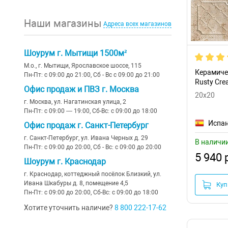
Голубой
(7)
полоски
(13)
вставка
Наши магазины
Адреса всех магазинов
Оранжевый
(4)
Ковер
(35)
черная
(16)
детская
(34)
Шоурум г. Мытищи 1500м²
другие цвета
(13)
М.о., г. Мытищи, Ярославское шоссе, 115
геометрия
(27)
Керамичес
Пн-Пт: с 09:00 до 21:00, Сб - Вс с 09:00 до 21:00
Rusty Cr
Микс
(24)
Офис продаж и ПВЗ г. Москва
морской
(6)
20x20
г. Москва, ул. Нагатинская улица, 2
Каштановый
Шеврон
Пн-Пт: с 09:00 — 19:00, Сб-Вс: с 09:00 до 18:00
Испа
Офис продаж г. Санкт-Петербург
Тераццо
г. Санкт-Петербург, ул. Ивана Черных д. 29
В наличи
Пн-Пт: с 09:00 до 20:00, Сб - Вс: с 09:00 до 20:00
Рейки
5 940 
Шоурум г. Краснодар
под металл
г. Краснодар, коттеджный посёлок Близкий, ул.
Ивана Шкабуры д. 8, помещение 4,5
Куп
под кожу
Пн-Пт: с 09:00 до 20:00, Сб-Вс: с 09:00 до 18:00
под ткань
Хотите уточнить наличие?
8 800 222-17-62
под глину