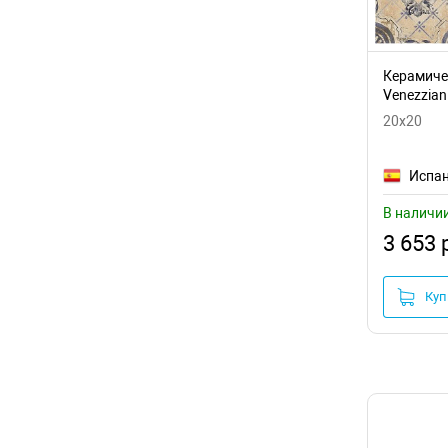
Керамичес
Venezzian
20x20
Испа
В наличи
3 653 
Куп