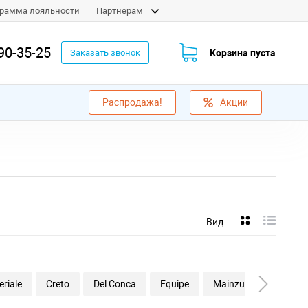
рамма лояльности
Партнерам
90-35-25
Корзина пуста
Заказать звонок
Распродажа!
Акции
Вид
riale
Creto
Del Conca
Equipe
Mainzu
Marazzi I