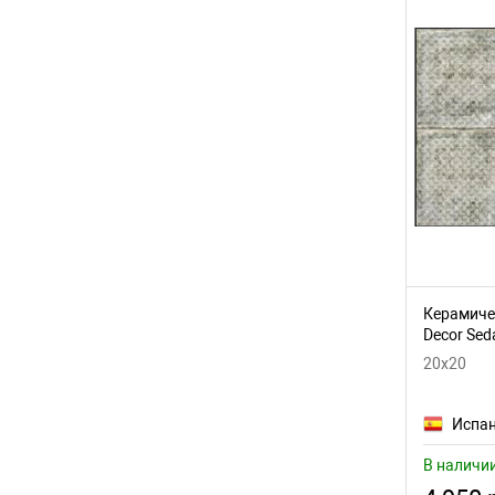
Керамичес
Decor Se
20x20
Испа
В наличи