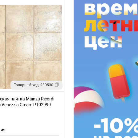
Товарный код: 280530
кая плитка Mainzu Ricordi
i Venezzia Cream PT02990
я
ния