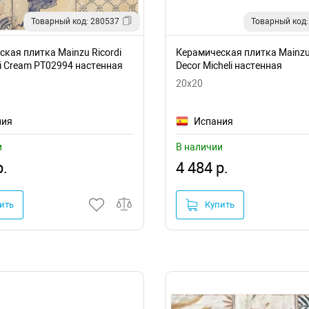
Товарный код: 280537
Товарный код:
кая плитка Mainzu Ricordi
Керамическая плитка Mainzu
i Cream PT02994 настенная
Decor Micheli настенная
20x20
ния
Испания
и
В наличии
р.
4 484 р.
ить
Купить