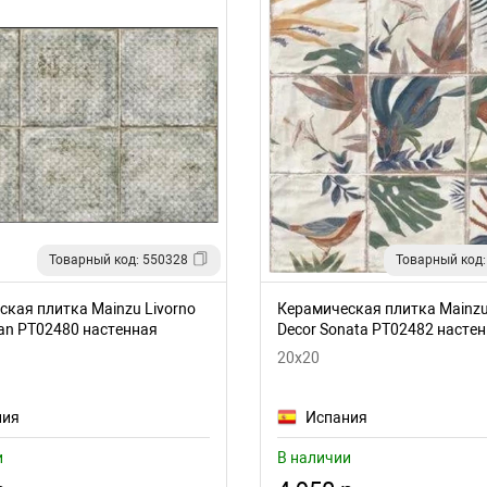
Товарный код: 550328
Товарный код:
кая плитка Mainzu Livorno
Керамическая плитка Mainzu
dan PT02480 настенная
Decor Sonata PT02482 насте
20x20
ния
Испания
и
В наличии