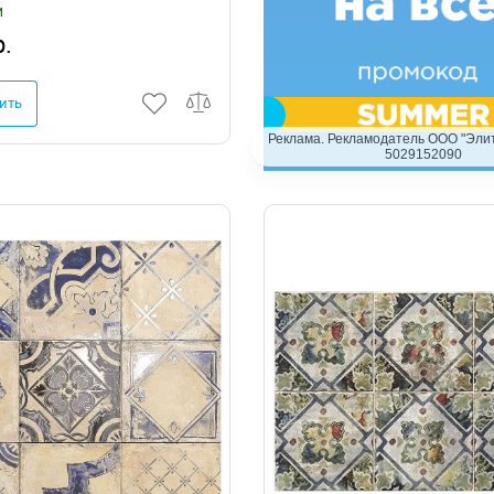
и
р.
ить
Реклама. Рекламодатель ООО "Элит
5029152090