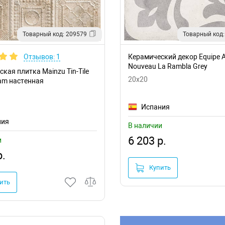
Товарный код: 209579
Товарный код:
Отзывов: 1
Керамический декор Equipe A
Nouveau La Rambla Grey
кая плитка Mainzu Tin-Tile
20x20
eam настенная
Испания
ния
В наличии
6 203 р.
и
р.
Купить
ить