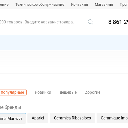
чение
Техническое обслуживание
Контакты
Магазины
Прог
8 861 2
популярные
новинки
дешевые
дорогие
ые бренды
Aparici
Ceramica Ribesalbes
Ceramique Impe
ama Marazzi