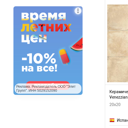
мрамор
кабанчик
дерево
Реклама. Рекламодатель ООО "Элит
Групп". ИНН 5029152090
Керамичес
Venezzian
настенна
20x20
Испа