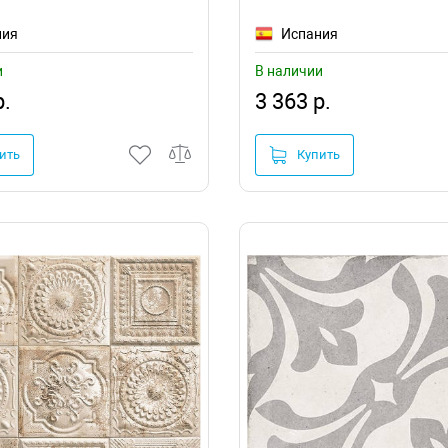
ния
Испания
и
В наличии
р.
3 363 р.
ить
Купить