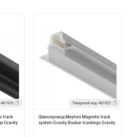
 481920
Товарный код: 481922
 track
Шинопровод Maytoni Magnetic track
s Gravity
system Gravity Busbar trunkings Gravity
TRX010-421W