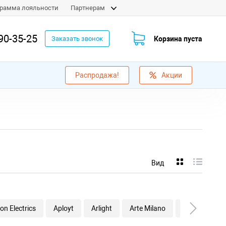
рамма лояльности
Партнерам
90-35-25
Корзина пуста
Заказать звонок
Распродажа!
Акции
Вид
on Electrics
Aployt
Arlight
Arte Milano
Artelamp