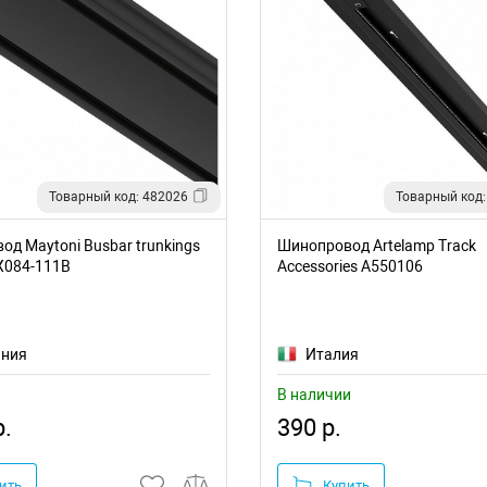
Товарный код: 482026
Товарный код:
д Maytoni Busbar trunkings
Шинопровод Artelamp Track
X084-111B
Accessories A550106
ания
Италия
В наличии
р.
390 р.
ить
Купить