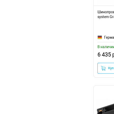
Шинопрово
system Gra
TRX010-4
Герм
В наличи
6 435 
Куп