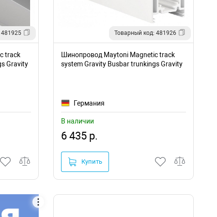
 481925
Товарный код: 481926
 track
Шинопровод Maytoni Magnetic track
s Gravity
system Gravity Busbar trunkings Gravity
TRX010-411W
Германия
В наличии
6 435 р.
Купить