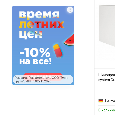
Шинопрово
Реклама. Рекламодатель ООО "Элит
system Gra
Групп". ИНН 5029152090
TRX010-
Герм
В наличи