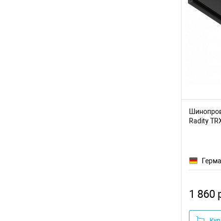
Шинопрово
Radity TR
Герм
1 860 
Куп