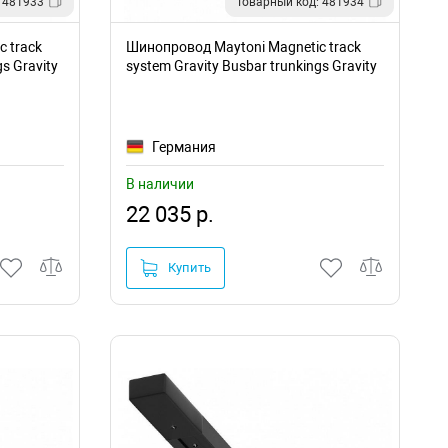
 481933
Товарный код: 481934
 track
Шинопровод Maytoni Magnetic track
s Gravity
system Gravity Busbar trunkings Gravity
TRX010-413B
Германия
В наличии
22 035 р.
Купить