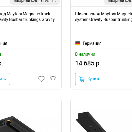
Товарный код: 481931
Товарный код:
д Maytoni Magnetic track
Шинопровод Maytoni Magnetic
vity Busbar trunkings Gravity
system Gravity Busbar trunking
11B
TRX010-412B
ания
Германия
и
В наличии
р.
14 685 р.
ить
Купить