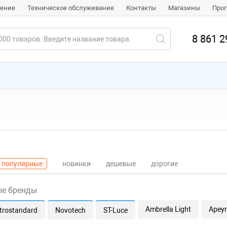
чение
Техническое обслуживание
Контакты
Магазины
Прог
8 861 2
популярные
новинки
дешевые
дорогие
ые бренды
Ambrella Light
Apeyr
ktrostandard
Novotech
ST-Luce