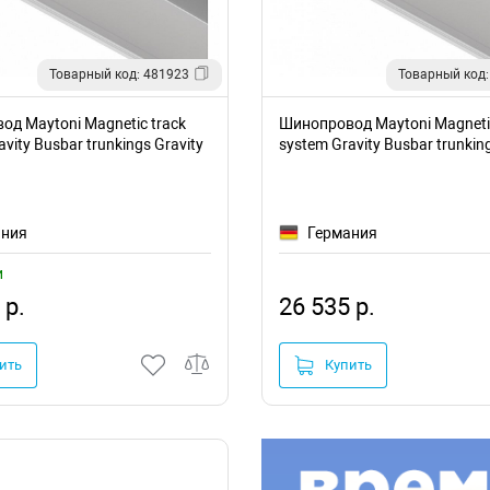
Товарный код: 481923
Товарный код:
д Maytoni Magnetic track
Шинопровод Maytoni Magnetic
vity Busbar trunkings Gravity
system Gravity Busbar trunking
422W
TRX010-423W
ания
Германия
и
 р.
26 535 р.
ить
Купить