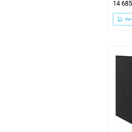
14 685
Куп