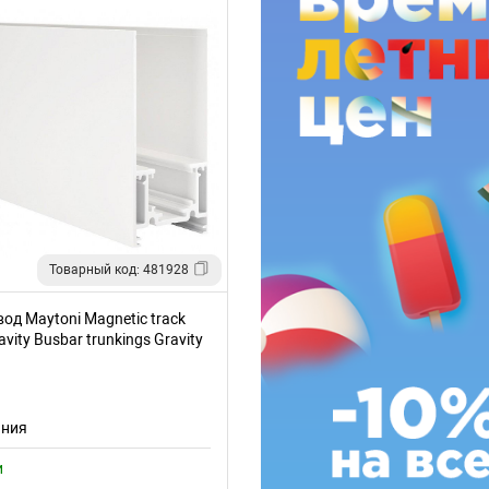
Товарный код: 481928
д Maytoni Magnetic track
vity Busbar trunkings Gravity
412W
ания
и