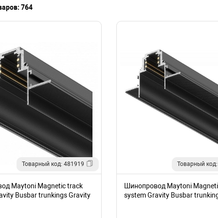
варов: 764
Товарный код: 481919
Товарный код:
д Maytoni Magnetic track
Шинопровод Maytoni Magnetic
vity Busbar trunkings Gravity
system Gravity Busbar trunking
22B
TRX010-423B