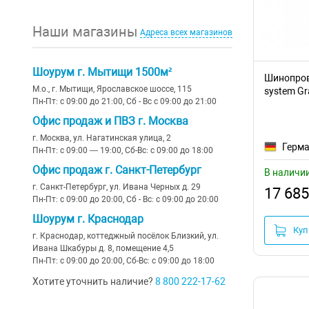
Rado
золото
Hesby Lighting
(7)
серебро
(13)
Наши магазины
Адреса всех магазинов
Basis
бронза
Kink Light
(6)
медь
Points
серебро
Lightstar
(39)
хром
Шоурум г. Мытищи 1500м²
Шинопрово
Zon
М.о., г. Мытищи, Ярославское шоссе, 115
system Gra
Loft it
(1)
прозрачный
Пн-Пт: с 09:00 до 21:00, Сб - Вс с 09:00 до 21:00
TRX010-
Yin
Офис продаж и ПВЗ г. Москва
Maytoni
(38)
г. Москва, ул. Нагатинская улица, 2
Larc
MyFar
(10)
Герм
Пн-Пт: с 09:00 — 19:00, Сб-Вс: с 09:00 до 18:00
Basis Grid
Офис продаж г. Санкт-Петербург
В наличи
Nowodvorski
(1)
г. Санкт-Петербург, ул. Ивана Черных д. 29
17 685
Basis Rot
Vitaluce
(12)
Пн-Пт: с 09:00 до 20:00, Сб - Вс: с 09:00 до 20:00
Power Supply Gravity
Шоурум г. Краснодар
Wertmark
(26)
Куп
г. Краснодар, коттеджный посёлок Близкий, ул.
Accessorises
Ивана Шкабуры д. 8, помещение 4,5
Эра
(6)
Пн-Пт: с 09:00 до 20:00, Сб-Вс: с 09:00 до 18:00
Accessories for tracks
Хотите уточнить наличие?
8 800 222-17-62