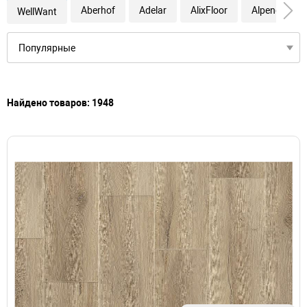
Aberhof
Adelar
AlixFloor
Alpendorf
WellWant
Найдено товаров: 1948